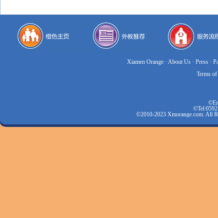
Xiamen Orange
·
About Us
·
Press
·
P
Terms of
©Em
©Tel:0592
©2010-2023 Xmorange.com.