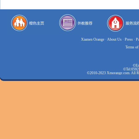
Xiamen Orange
·
About Us
·
Press
·
P
Terms of
©Em
©Tel:0592
©2010-2023 Xmorange.com.